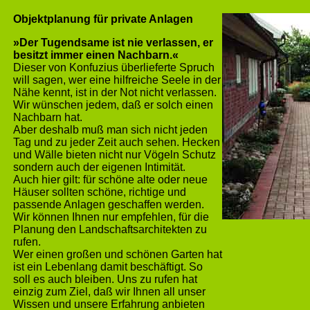
Objektplanung für private Anlagen
»Der Tugendsame ist nie verlassen, er
besitzt immer
einen Nachbarn.«
Dieser von Konfuzius überlieferte Spruch
will sagen, wer eine hilfreiche Seele in der
Nähe kennt, ist in der Not nicht verlassen.
Wir wünschen jedem, daß er solch einen
Nachbarn hat.
Aber deshalb muß man sich nicht jeden
Tag und zu jeder Zeit auch sehen. Hecken
und Wälle bieten nicht nur Vögeln Schutz
sondern auch der eigenen Intimität.
Auch hier gilt: für schöne alte oder neue
Häuser sollten schöne, richtige und
passende Anlagen geschaffen werden.
Wir können Ihnen nur empfehlen, für die
Planung den Landschaftsarchitekten zu
rufen.
Wer einen großen und schönen Garten hat
ist ein Lebenlang damit beschäftigt. So
soll es auch bleiben. Uns zu rufen hat
einzig zum Ziel, daß wir Ihnen all unser
Wissen und unsere Erfahrung anbieten